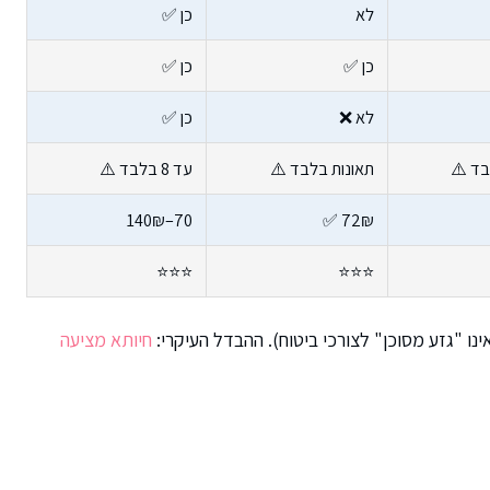
לא
כן ✅
כן ✅
כן ✅
לא ❌
כן ✅
בד ⚠️
תאונות בלבד ⚠️
עד 8 בלבד ⚠️
70–140₪
72₪ ✅
⭐⭐⭐
⭐⭐⭐
חיותא מציעה