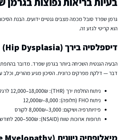
בעיות בריאות נפוצות בגרמן ש
גרמן שפרד סובל מכמה מצבים גנטיים ידועים. הבנת הסיכוני
הוא קריטי לגזע זה.
דיספלסיה בירך (Hip Dysplasia)
הבעיה הגנטית השכיחה ביותר בגרמן שפרד. מדובר בהתפתח
דבר — דלקת מפרקים כרונית. הסיכון מגיע מהורים, וכלב עם 
ניתוח החלפת ירך (THR): 12,000–18,000₪ לרגל
ניתוח FHO (חלופה): 8,000–12,000₪
פיזיותרפיה ושיקום: 3,000–8,000₪ לקורס
תרופות ארוכות טווח (NSAID): 200–500₪ לחודש
מיאלופתיה ניוונית (Degenerative Myelopathy)