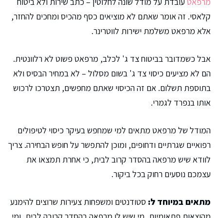
מרפאט
עובדת על מודל שונה לחלוטין – כתב שירות ולא ביטוח
קלאסי. זה אומר שאתם לא מוציאים כסף מהכיס ומחכים להחזר,
אלא מרפאט משלמת ישירות לווטרינר.
אבל כשמדובר בביטוח צד ג' לכלב, מרפאט פשוט לא רלוונטית.
הם לא מציעים כיסוי צד ג' בשום מסלול – לא במחיר הבסיס ולא
בתוספת תשלום. אם זה הכיסוי שאתם מחפשים, תצטרכו לרכוש
אותו בנפרד לגמרי.
המודל של מרפאט מתאים למי שמחפש בעיקר כיסוי לטיפולים
רפואיים שגרתיים ודחופים, ומוכן להתפשר על חופש הבחירה. צריך
לוודא שיש מרפאה בהסדר קרוב לבית, כי אחרת תמצאו את
עצמכם נוסעים רחוק בכל ביקור.
מתאים במיוחד ל:
סטודנטים ומשפחות צעירות שרוצים להימנע
מהוצאות פתאומיות, מי שיש לו מרפאה בהסדר קרובה לבית, ומי