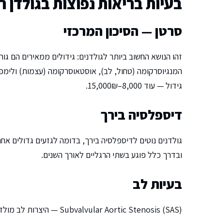
בעיות בריאות נפוצות בגולדן ר
סרטן — הסיכון המרכזי
זהו הנושא החשוב ביותר לגולדנים: גידולים ממאירים הם גור
גידול — עוד 8,000–15,000₪.
דיספלסיה בירך
ובדרך כלל פוגע בשתי הרגליים לאורך השנים.
בעיות לב
Subvalvular Aortic Stenosis (SAS) — היצרות לב מולדת — נפוצה בגולדנים. מחייבת ניטור אקו-לב שנתי ולעיתים ניתוח.