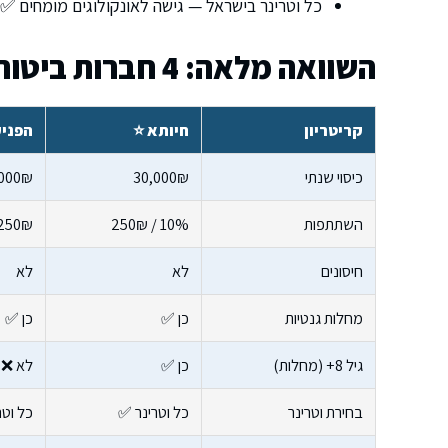
כל וטרינר בישראל — גישה לאונקולוגים מומחים ✅
השוואה מלאה: 4 חברות ביטוח לגולדן רטריבר
קריטריון
חיותא ⭐
הפני
כיסוי שנתי
30,000₪
,000₪
השתתפות
10% / 250₪
250₪ קבוע
חיסונים
לא
לא
מחלות גנטיות
כן ✅
כן ✅
גיל 8+ (מחלות)
כן ✅
לא ❌
בחירת וטרינר
כל וטרינר ✅
כל וטר