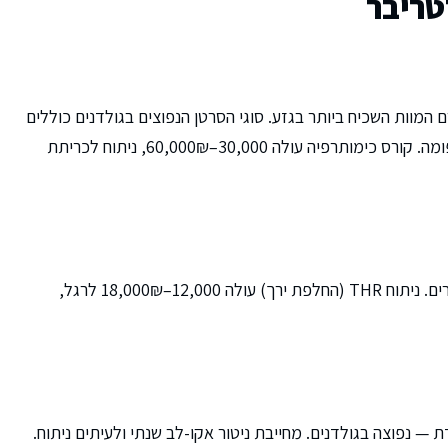
טריבר
ם המוות השכיח ביותר בגזע. סוגי הסרטן הנפוצים בגולדנים כוללים
המנגיוסרקומה (טחול, לב), אוסטאוסרקומה (עצמות) ולימפומה. קורס כימותרפיה עולה 30,000–60,000₪, ניתוח לכריתת
גולדנים נוטים לדיספלסיה בירך, בדומה לגזעים גדולים אחרים. ניתוח THR (החלפת ירך) עולה 12,000–18,000₪ לרגל,