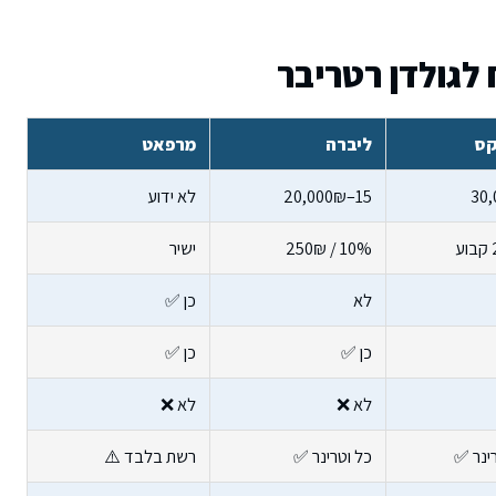
קס
ליברה
מרפאט
30
15–20,000₪
לא ידוע
10% / 250₪
ישיר
לא
כן ✅
כן ✅
כן ✅
לא ❌
לא ❌
ינר ✅
כל וטרינר ✅
רשת בלבד ⚠️