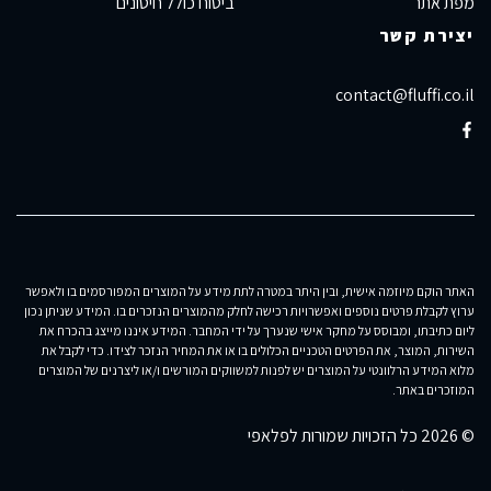
מפת אתר
ביטוח כולל חיסונים
יצירת קשר
contact@fluffi.co.il
האתר הוקם מיוזמה אישית, ובין היתר במטרה לתת מידע על המוצרים המפורסמים בו ולאפשר
ערוץ לקבלת פרטים נוספים ואפשרויות רכישה לחלק מהמוצרים הנזכרים בו. המידע שניתן נכון
ליום כתיבתו, ומבוסס על מחקר אישי שנערך על ידי המחבר. המידע איננו מייצג בהכרח את
השירות, המוצר, את הפרטים הטכניים הכלולים בו או את המחיר הנזכר לצידו. כדי לקבל את
מלוא המידע הרלוונטי על המוצרים יש לפנות למשווקים המורשים ו/או ליצרנים של המוצרים
המוזכרים באתר.
© 2026 כל הזכויות שמורות לפלאפי