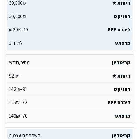
30,000₪
30,000₪
15–20K₪
לא ידוע
מחיר/חודש
~92₪
91–142₪
72–115₪
70–140₪
השתתפות עצמית