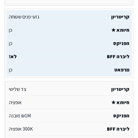
גזעי פנים שטוחה
כן
כן
לא!
כן
צד שלישי
אופציה
1M₪ מובנה
300K אופציה