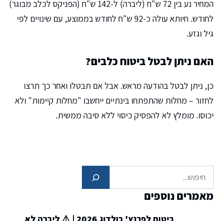
המחיר נע בין 72 ש"ח (ליברה) ל-142 ש"ח (הפניקס לכלב מבוגר)
לחודש. חיותא עולה כ-92 ש"ח לחודש בממוצע, עם שינויים לפי
גיל וגזע.
האם ניתן לבטל ביטוח כלבים?
כן, ניתן לבטל בהודעה מראש. אבל אם תבטלו ואחר כך תרצו
לחזור – מחלות שהתפתחו בינתיים ייחשבו "מחלות קיימות" ולא
יכוסו. מומלץ לא להפסיק כיסוי ללא סיבה ממשית.
חיפוש
מאמרים נוספים
ביטוח לפרנץ' בולדוג 2026 | ⚠️ ליברה לא