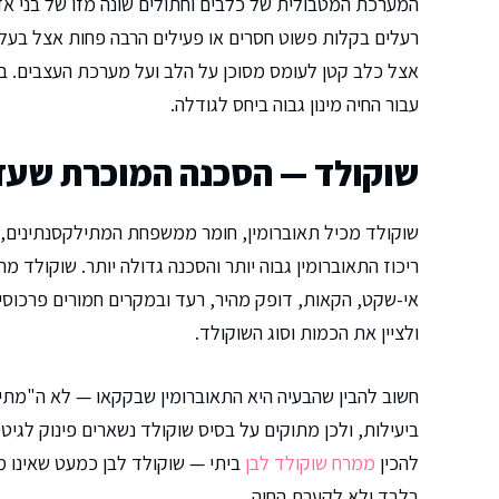
המערכת המטבולית של כלבים וחתולים שונה מזו של בני אד
רעלים בקלות פשוט חסרים או פעילים הרבה פחות אצל בעלי 
אצל כלב קטן לעומס מסוכן על הלב ועל מערכת העצבים. בנ
עבור החיה מינון גבוה ביחס לגודלה.
שוקולד — הסכנה המוכרת שעדי
שוקולד מכיל תאוברומין, חומר ממשפחת המתילקסנתינים, 
ריכוז התאוברומין גבוה יותר והסכנה גדולה יותר. שוקולד 
אי-שקט, הקאות, דופק מהיר, רעד ובמקרים חמורים פרכוסים
ולציין את הכמות וסוג השוקולד.
חשוב להבין שהבעיה היא התאוברומין שבקקאו — לא ה"מתי
ביעילות, ולכן מתוקים על בסיס שוקולד נשארים פינוק לגיטי
להכין
ממרח שוקולד לבן
ביתי — שוקולד לבן כמעט שאינו מכ
בלבד ולא לקערת החיה.