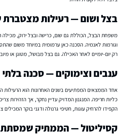
בצל ושום — רעילות מצטברת
משפחת הבצל, הכוללת גם שום, כרישה ובצל ירוק, מכילה ת
וגורמות לאנמיה. הסכנה כאן ערמומית במיוחד משום שהתסמ
רק יום-יומיים לאחר האכילה. גם בצל מבושל, מטוגן או מיו
ענבים וצימוקים — סכנה בלתי 
אחד הממצאים המפתיעים בשנים האחרונות הוא הרעילות הגב
כליות חריפה. המנגנון המדויק עדיין נחקר, אך הזהירות צר
הקפידו להרחיק עוגות, חטיפי גרנולה ודגני בוקר המכילים צי
קסיליטול — הממתיק שמסתתר 