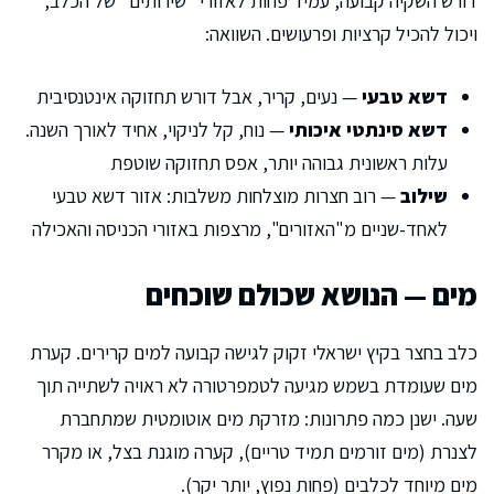
דורש השקיה קבועה, עמיד פחות לאזורי "שירותים" של הכלב,
ויכול להכיל קרציות ופרעושים. השוואה:
דשא טבעי
— נעים, קריר, אבל דורש תחזוקה אינטנסיבית
דשא סינתטי איכותי
— נוח, קל לניקוי, אחיד לאורך השנה.
עלות ראשונית גבוהה יותר, אפס תחזוקה שוטפת
שילוב
— רוב חצרות מוצלחות משלבות: אזור דשא טבעי
לאחד-שניים מ"האזורים", מרצפות באזורי הכניסה והאכילה
מים — הנושא שכולם שוכחים
כלב בחצר בקיץ ישראלי זקוק לגישה קבועה למים קרירים. קערת
מים שעומדת בשמש מגיעה לטמפרטורה לא ראויה לשתייה תוך
שעה. ישנן כמה פתרונות: מזרקת מים אוטומטית שמתחברת
לצנרת (מים זורמים תמיד טריים), קערה מוגנת בצל, או מקרר
מים מיוחד לכלבים (פחות נפוץ, יותר יקר).