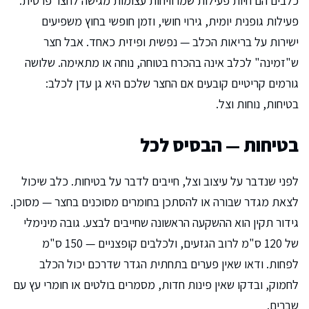
כלבים הם חיות פעילות שמרוויחות עצומות מגישה לחצר פרטית.
פעילות גופנית יומית, גירוי חושי, וזמן חופשי בחוץ משפיעים
ישירות על בריאות הכלב — נפשית ופיזית כאחד. אבל חצר
ש"זמינה" לכלב אינה בהכרח בטוחה, נוחה או מתאימה. שלושה
גורמים קריטיים קובעים אם החצר שלכם היא גן עדן לכלב:
בטיחות, נוחות וצל.
בטיחות — הבסיס לכל
לפני שנדבר על עיצוב וצל, חייבים לדבר על בטיחות. כלב שיכול
לצאת מגדר שבורה או להסתכן בחומרים מסוכנים בחצר — מסוכן.
גידור תקין הוא ההשקעה הראשונה שחייבים לבצע. גובה מינימלי
של 120 ס"מ לרוב הגזעים, ולכלבים קופצניים — 150 ס"מ
לפחות. ודאו שאין פערים בתחתית הגדר שדרכם יכול הכלב
לחמוק, ובדקו שאין פינות חדות, מסמרים בולטים או חומרי עץ עם
שברים.